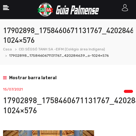
17902898_1758460671131767_4202846
1024×576
Casa
CEI SÉGSÓ TANH SA -EIFM (Colégio área Indígena)
17902898_1758460671131767_420284639_o-1024×576
Mostrar barra lateral
15/07/2021
17902898_1758460671131767_42028
1024×576