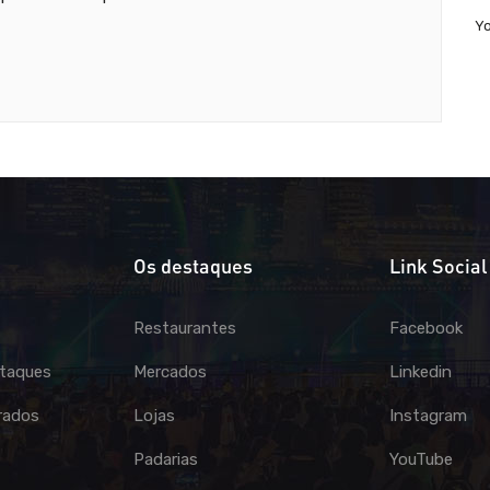
Y
Os destaques
Link Social
Restaurantes
Facebook
taques
Mercados
Linkedin
rados
Lojas
Instagram
Padarias
YouTube