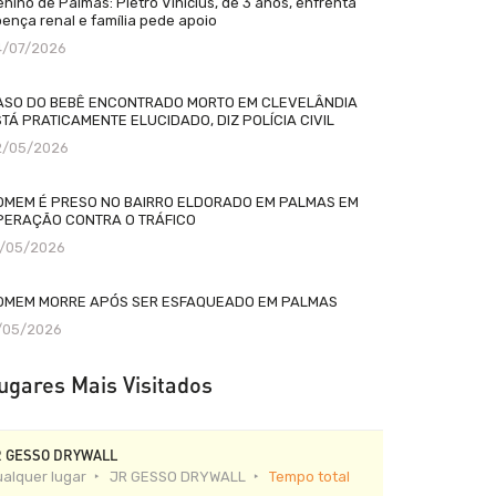
nino de Palmas: Pietro Vinícius, de 3 anos, enfrenta
ença renal e família pede apoio
4/07/2026
ASO DO BEBÊ ENCONTRADO MORTO EM CLEVELÂNDIA
TÁ PRATICAMENTE ELUCIDADO, DIZ POLÍCIA CIVIL
2/05/2026
OMEM É PRESO NO BAIRRO ELDORADO EM PALMAS EM
PERAÇÃO CONTRA O TRÁFICO
2/05/2026
OMEM MORRE APÓS SER ESFAQUEADO EM PALMAS
1/05/2026
ugares Mais Visitados
R GESSO DRYWALL
alquer lugar
JR GESSO DRYWALL
Tempo total