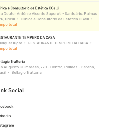
ínica e Consultório de Estética CGalli
a Doutor Antônio Vicente Saporeti - Santuário, Palmas
PR, Brasil
Clínica e Consultório de Estética CGalli
mpo total
ESTAURANTE TEMPERO DA CASA
alquer lugar
RESTAURANTE TEMPERO DA CASA
mpo total
llagio Trattoria
a Augusto Guimarães, 770 - Centro, Palmas - Paraná,
asil
Bellagio Trattoria
ink Social
acebook
nkedin
nstagram