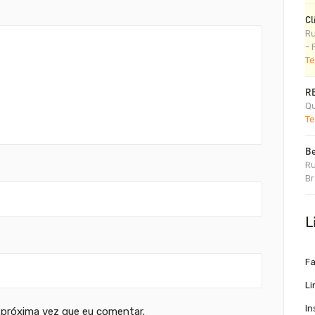
Cl
Ru
- 
Te
R
Qu
Te
Be
Ru
Br
L
F
Li
I
 próxima vez que eu comentar.