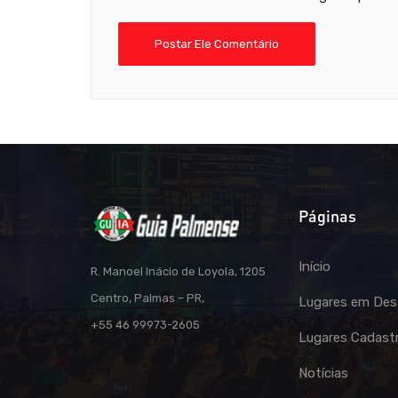
Páginas
Início
R. Manoel Inácio de Loyola, 1205
Centro, Palmas – PR,
Lugares em Des
+55 46 99973-2605
Lugares Cadast
Notícias