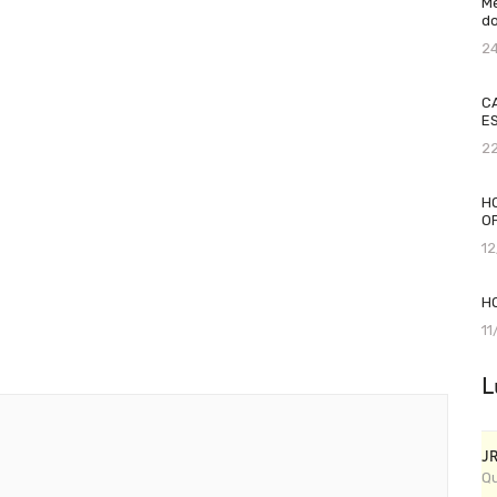
Me
do
2
C
ES
2
H
O
1
H
1
L
J
Qu