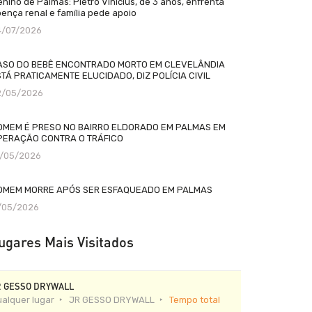
nino de Palmas: Pietro Vinícius, de 3 anos, enfrenta
ença renal e família pede apoio
4/07/2026
ASO DO BEBÊ ENCONTRADO MORTO EM CLEVELÂNDIA
TÁ PRATICAMENTE ELUCIDADO, DIZ POLÍCIA CIVIL
2/05/2026
OMEM É PRESO NO BAIRRO ELDORADO EM PALMAS EM
PERAÇÃO CONTRA O TRÁFICO
2/05/2026
OMEM MORRE APÓS SER ESFAQUEADO EM PALMAS
1/05/2026
ugares Mais Visitados
R GESSO DRYWALL
alquer lugar
JR GESSO DRYWALL
Tempo total