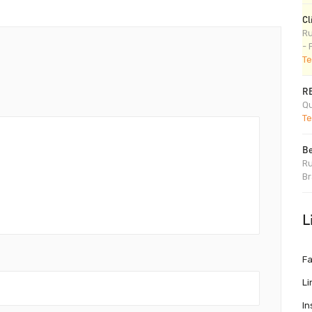
Cl
Ru
- 
Te
R
Qu
Te
Be
Ru
Br
L
F
Li
I