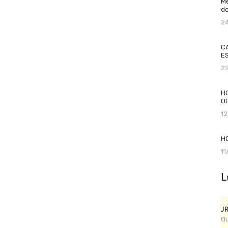
Me
do
2
C
ES
2
H
O
1
H
1
L
J
Qu