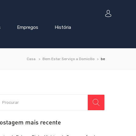
s
Empregos
História
Casa
Bem Estar Serviço a Domicílio
be
ostagem mais recente