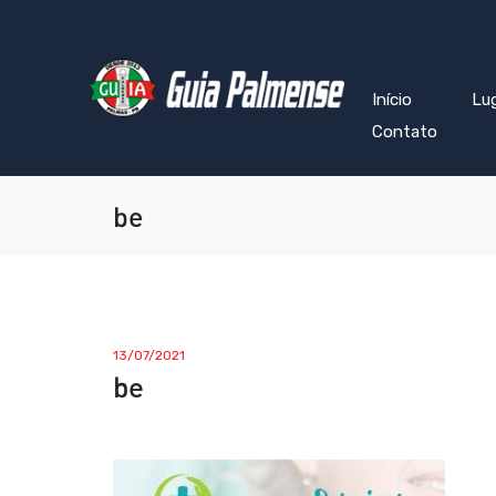
Início
Lu
Contato
be
13/07/2021
be