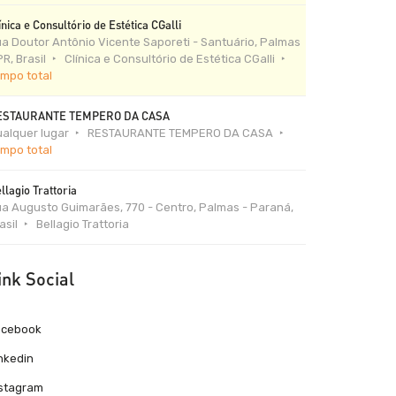
ínica e Consultório de Estética CGalli
a Doutor Antônio Vicente Saporeti - Santuário, Palmas
PR, Brasil
Clínica e Consultório de Estética CGalli
mpo total
ESTAURANTE TEMPERO DA CASA
alquer lugar
RESTAURANTE TEMPERO DA CASA
mpo total
llagio Trattoria
a Augusto Guimarães, 770 - Centro, Palmas - Paraná,
asil
Bellagio Trattoria
ink Social
acebook
nkedin
nstagram