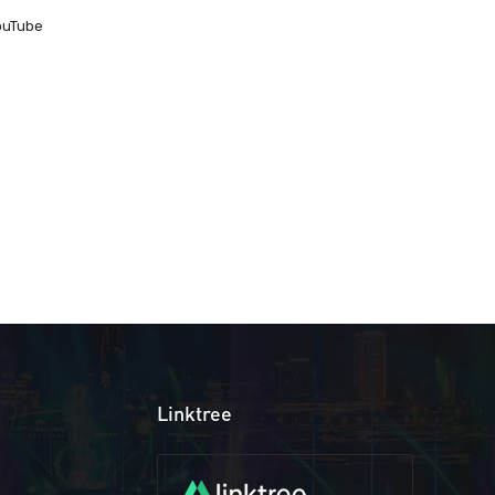
ouTube
Linktree