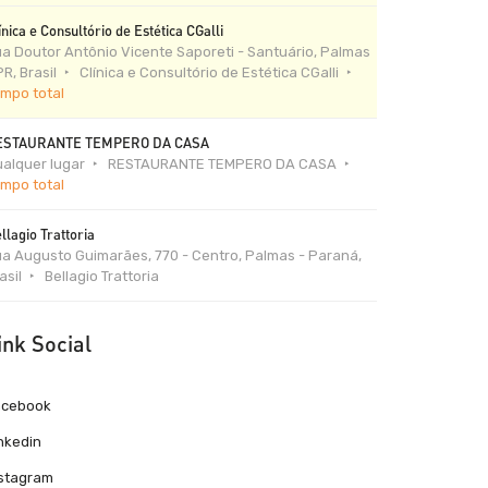
ínica e Consultório de Estética CGalli
a Doutor Antônio Vicente Saporeti - Santuário, Palmas
PR, Brasil
Clínica e Consultório de Estética CGalli
mpo total
ESTAURANTE TEMPERO DA CASA
alquer lugar
RESTAURANTE TEMPERO DA CASA
mpo total
llagio Trattoria
a Augusto Guimarães, 770 - Centro, Palmas - Paraná,
asil
Bellagio Trattoria
ink Social
acebook
nkedin
nstagram