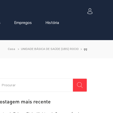
s
Empregos
História
Casa
UNIDADE BÁSICA DE SAÚDE (UBS) ROCIO
çç
ostagem mais recente