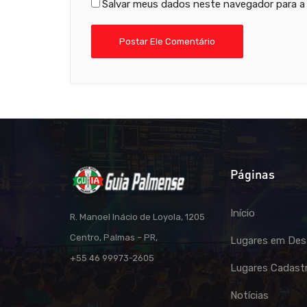
Salvar meus dados neste navegador para a
Páginas
Início
R. Manoel Inácio de Loyola, 1205
Centro, Palmas – PR,
Lugares em Des
+55 46 99973-2605
Lugares Cadast
Notícias