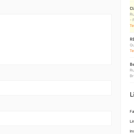
Cl
Ru
- 
Te
R
Qu
Te
Be
Ru
Br
L
F
Li
I