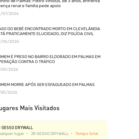
nino de Palmas: Pietro Vinícius, de 3 anos, enfrenta
ença renal e família pede apoio
4/07/2026
ASO DO BEBÊ ENCONTRADO MORTO EM CLEVELÂNDIA
TÁ PRATICAMENTE ELUCIDADO, DIZ POLÍCIA CIVIL
2/05/2026
OMEM É PRESO NO BAIRRO ELDORADO EM PALMAS EM
PERAÇÃO CONTRA O TRÁFICO
2/05/2026
OMEM MORRE APÓS SER ESFAQUEADO EM PALMAS
1/05/2026
ugares Mais Visitados
R GESSO DRYWALL
alquer lugar
JR GESSO DRYWALL
Tempo total