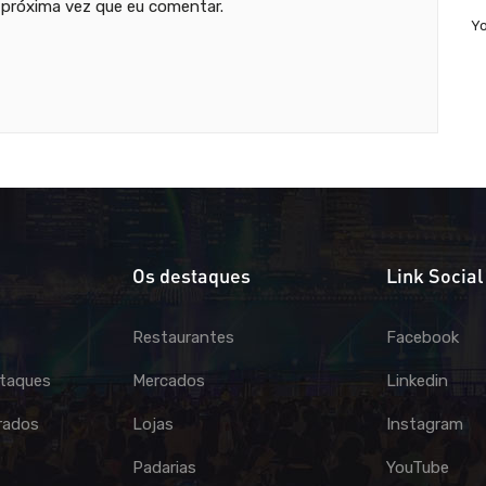
 próxima vez que eu comentar.
Y
Os destaques
Link Social
Restaurantes
Facebook
taques
Mercados
Linkedin
rados
Lojas
Instagram
Padarias
YouTube