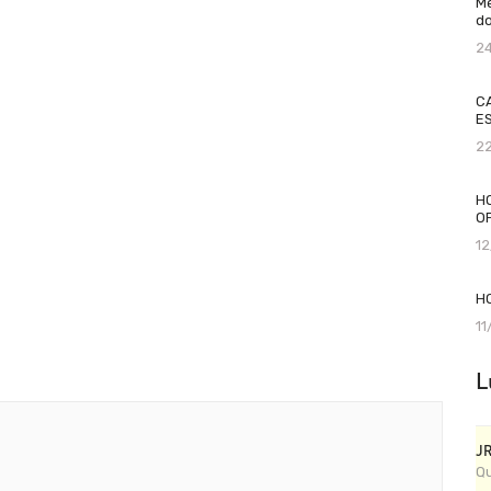
Me
do
2
C
ES
2
H
O
1
H
1
L
J
Qu