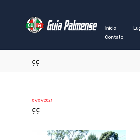
Início
Lu
Contato
çç
07/07/2021
çç