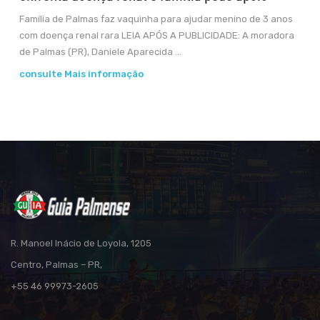
Família de Palmas faz vaquinha para ajudar menino de 3 anos
com doença renal rara LEIA APÓS A PUBLICIDADE: A moradora
de Palmas (PR), Daniele Aparecida ...
consulte Mais informação
R. Manoel Inácio de Loyola, 1205
Centro, Palmas – PR,
+55 46 99973-2605