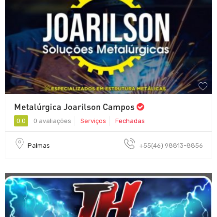
Metalúrgica Joarilson Campos
0.0
0 avaliações
Serviços
Fechadas
Palmas
+55(46) 98813-8856