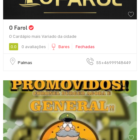
O Farol
O Cardápio mais Variado da cidade
0.0
0 avaliações
Bares
Fechadas
Palmas
55+46999148449