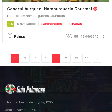
General burguer- Hamburgueria Gourmet
Mestres em hambúrgueres Gourmets
0.0
0 avaliações
Lanchonetes
Fechadas
Palmas
55+46-988098443
1
2
3
4
...
11
12
13
→
R. Manoel Inácio de Loyola, 1205
Centro, Palmas – PR,