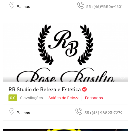
Palmas
55+(46)98806-1601
RB Studio de Beleza e Estética
0.0
0 avaliações
Salões de Beleza
Fechadas
Palmas
55+(46) 98823-7279