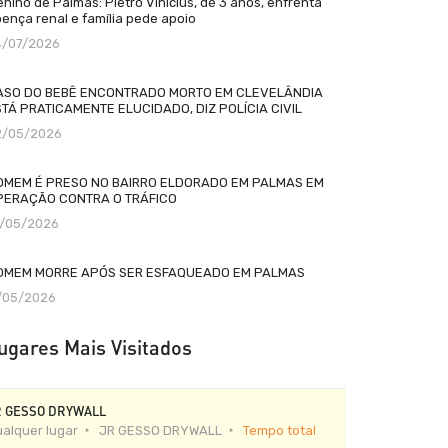
nino de Palmas: Pietro Vinícius, de 3 anos, enfrenta
ença renal e família pede apoio
4/07/2026
ASO DO BEBÊ ENCONTRADO MORTO EM CLEVELÂNDIA
TÁ PRATICAMENTE ELUCIDADO, DIZ POLÍCIA CIVIL
2/05/2026
OMEM É PRESO NO BAIRRO ELDORADO EM PALMAS EM
PERAÇÃO CONTRA O TRÁFICO
2/05/2026
OMEM MORRE APÓS SER ESFAQUEADO EM PALMAS
1/05/2026
ugares Mais Visitados
R GESSO DRYWALL
alquer lugar
JR GESSO DRYWALL
Tempo total