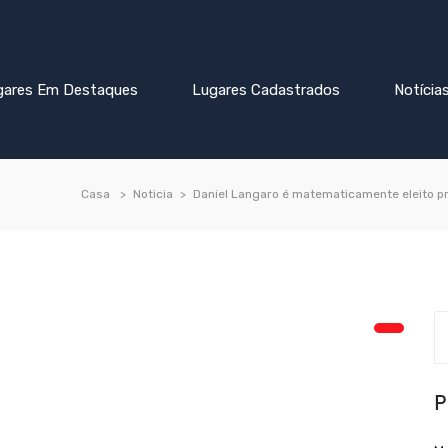
gares Em Destaques
Lugares Cadastrados
Notícia
Casa
Noticia
Daniel Langaro é matematicamente eleito p
P