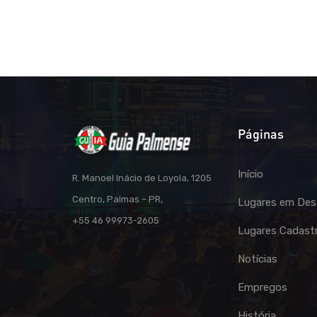
Páginas
Início
R. Manoel Inácio de Loyola, 1205
Centro, Palmas – PR,
Lugares em Des
+55 46 99973-2605
Lugares Cadast
Notícias
Empregos
História