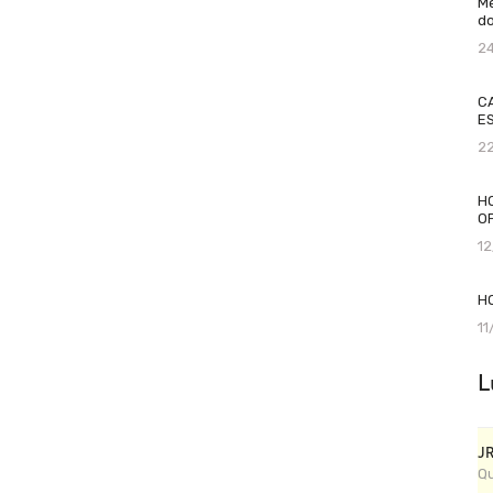
Me
do
2
C
ES
2
H
O
1
H
1
L
J
Qu