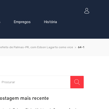
s
Empregos
História
refeito de Palmas-PR, com Edson Lagarto como vice
64-1
ostagem mais recente