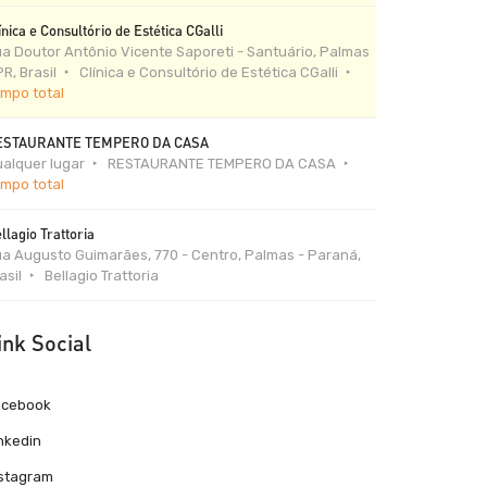
ínica e Consultório de Estética CGalli
a Doutor Antônio Vicente Saporeti - Santuário, Palmas
PR, Brasil
Clínica e Consultório de Estética CGalli
mpo total
ESTAURANTE TEMPERO DA CASA
alquer lugar
RESTAURANTE TEMPERO DA CASA
mpo total
llagio Trattoria
a Augusto Guimarães, 770 - Centro, Palmas - Paraná,
asil
Bellagio Trattoria
ink Social
acebook
nkedin
nstagram