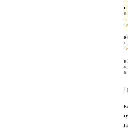
Cl
Ru
- 
Te
R
Qu
Te
Be
Ru
Br
L
F
Li
I