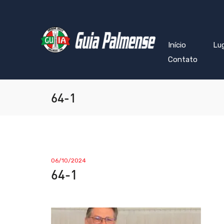
Início
Lu
Contato
64-1
06/10/2024
64-1