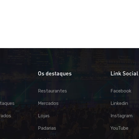
Os destaques
Link Social
Restaurantes
Facebook
taques
Mercados
Linkedin
rados
Lojas
Instagram
Padarias
YouTube