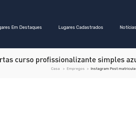
gares Em Destaques
Lugares Cadastrados
Notícia
tas curso profissionalizante simples azu
Casa
Empregos
Instagram Post matriculas