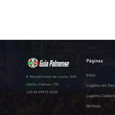
Páginas
Início
R. Manoel Inácio de Loyola, 1205
Centro, Palmas – PR,
Lugares em Des
+55 46 99973-2605
Lugares Cadast
Notícias