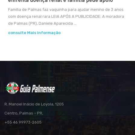
Família de Palmas faz vaquinha para ajudar menino de 3 anos
com doença renal rara LEIA APÓS A PUBLICIDADE: A moradora
de Palmas (PR), Daniele Aparecida ...
consulte Mais informação
R. Manoel Inácio de Loyola, 1205
Centro, Palmas – PR,
+55 46 99973-2605