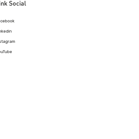
ink Social
acebook
nkedin
nstagram
ouTube