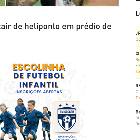
L
air de heliponto em prédio de
J
Qu
Cl
Ru
- 
Te
R
Qu
Te
Be
Ru
Br