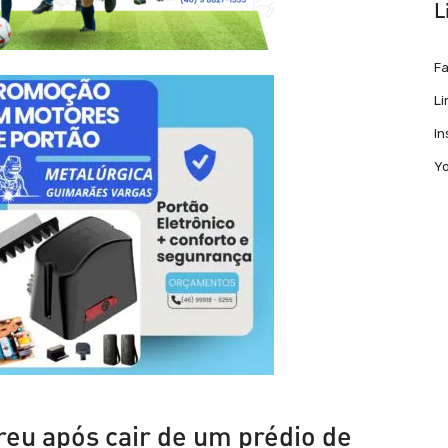
L
F
Li
I
Y
eu após cair de um prédio de