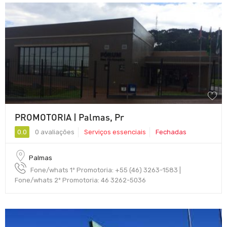
PROMOTORIA | Palmas, Pr
0.0
0 avaliações
Serviços essenciais
Fechadas
Palmas
Fone/whats 1º Promotoria: +55 (46) 3263-1583 |
Fone/whats 2º Promotoria: 46 3262-5036