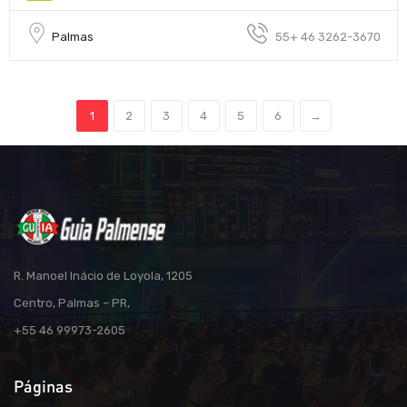
Palmas
55+ 46 3262-3670
1
2
3
4
5
6
→
R. Manoel Inácio de Loyola, 1205
Centro, Palmas – PR,
+55 46 99973-2605
Páginas