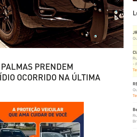
L
J
Qu
Cl
Ru
E PALMAS PRENDEM
- 
Te
ÍDIO OCORRIDO NA ÚLTIMA
R
Qu
Te
Be
Ru
Br