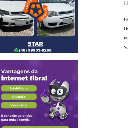
L
F
Li
I
Y