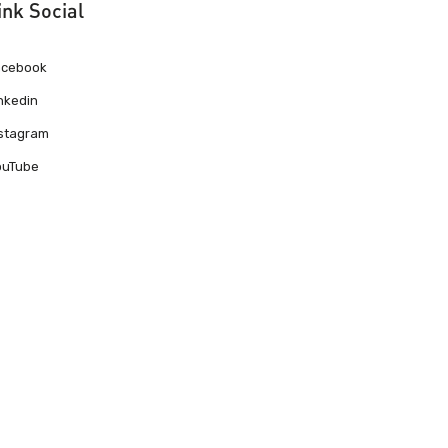
ink Social
acebook
nkedin
nstagram
ouTube