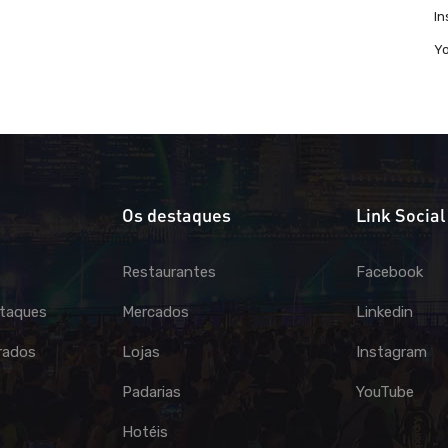
I
Y
Os destaques
Link Social
Restaurantes
Facebook
taques
Mercados
Linkedin
rados
Lojas
Instagram
Padarias
YouTube
Hotéis