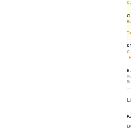
Qu
Cl
Ru
- 
Te
R
Qu
Te
Be
Ru
Br
L
F
Li