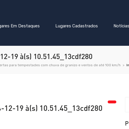
gares Em Destaques
Lugares Cadastrados
Notícia
2-19 à(s) 10.51.45_13cdf280
lertas para tempestades com chuva de granizo e ventos de até 100 km/h
I
12-19 à(s) 10.51.45_13cdf280
P