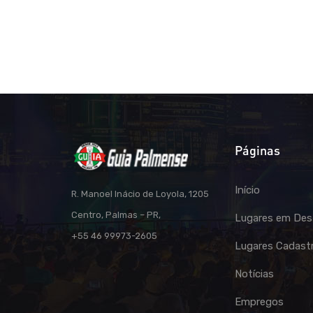
Páginas
Início
R. Manoel Inácio de Loyola, 1205
Centro, Palmas – PR,
Lugares em Des
+55 46 99973-2605
Lugares Cadast
Notícias
Empregos