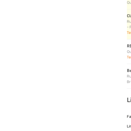
Qu
Cl
Ru
- 
Te
R
Qu
Te
Be
Ru
Br
L
F
Li