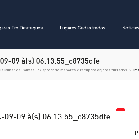
gares Em Destaques
Lugares Cadastrados
Notícia
9-09 à(s) 06.13.55_c8735dfe
cia Militar de Palmas-PR apreende menores e recupera objetos furtados
Im
09-09 à(s) 06.13.55_c8735dfe
P