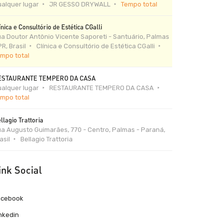
alquer lugar
JR GESSO DRYWALL
Tempo total
ínica e Consultório de Estética CGalli
a Doutor Antônio Vicente Saporeti - Santuário, Palmas
PR, Brasil
Clínica e Consultório de Estética CGalli
mpo total
ESTAURANTE TEMPERO DA CASA
alquer lugar
RESTAURANTE TEMPERO DA CASA
mpo total
llagio Trattoria
a Augusto Guimarães, 770 - Centro, Palmas - Paraná,
asil
Bellagio Trattoria
ink Social
acebook
nkedin