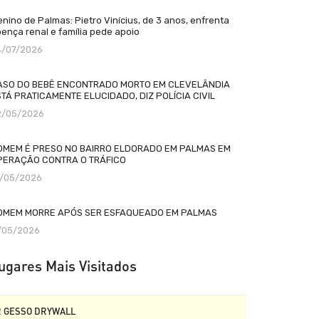
nino de Palmas: Pietro Vinícius, de 3 anos, enfrenta
ença renal e família pede apoio
4/07/2026
ASO DO BEBÊ ENCONTRADO MORTO EM CLEVELÂNDIA
TÁ PRATICAMENTE ELUCIDADO, DIZ POLÍCIA CIVIL
2/05/2026
OMEM É PRESO NO BAIRRO ELDORADO EM PALMAS EM
PERAÇÃO CONTRA O TRÁFICO
2/05/2026
OMEM MORRE APÓS SER ESFAQUEADO EM PALMAS
1/05/2026
ugares Mais Visitados
R GESSO DRYWALL