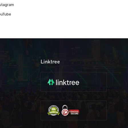
nstagram
ouTube
Linktree