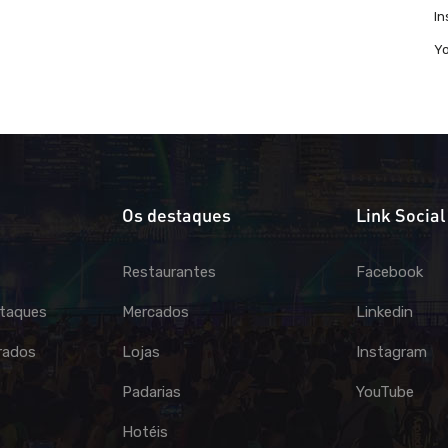
I
Y
Os destaques
Link Social
Restaurantes
Facebook
taques
Mercados
Linkedin
rados
Lojas
Instagram
Padarias
YouTube
Hotéis