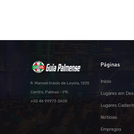
Páginas
Início
R. Manoel Inácio de Loyola, 1205
Centro, Palmas – PR,
Lugares em Des
+55 46 99973-2605
Lugares Cadast
Notícias
Empregos