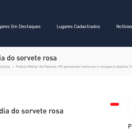
gares Em Destaques
Lugares Cadastrados
Notícia
a do sorvete rosa
oticia
Polícia Militar de Palmas-PR apreende menores e recupera objetos 
dia do sorvete rosa
P