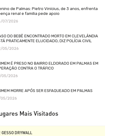
nino de Palmas: Pietro Vinícius, de 3 anos, enfrenta
ença renal e família pede apoio
4/07/2026
ASO DO BEBÊ ENCONTRADO MORTO EM CLEVELÂNDIA
TÁ PRATICAMENTE ELUCIDADO, DIZ POLÍCIA CIVIL
2/05/2026
OMEM É PRESO NO BAIRRO ELDORADO EM PALMAS EM
PERAÇÃO CONTRA O TRÁFICO
2/05/2026
OMEM MORRE APÓS SER ESFAQUEADO EM PALMAS
1/05/2026
ugares Mais Visitados
R GESSO DRYWALL