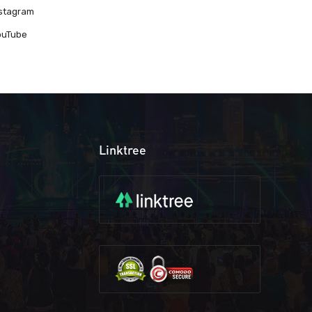
nstagram
ouTube
Linktree