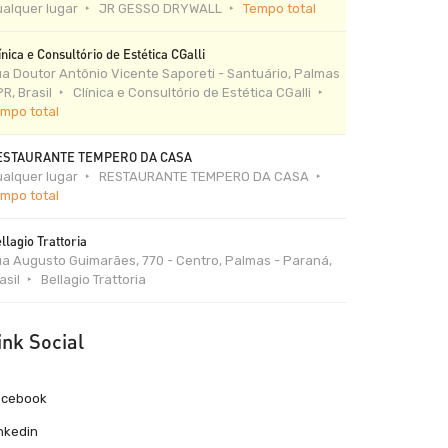
alquer lugar
JR GESSO DRYWALL
Tempo total
ínica e Consultório de Estética CGalli
a Doutor Antônio Vicente Saporeti - Santuário, Palmas
PR, Brasil
Clínica e Consultório de Estética CGalli
mpo total
ESTAURANTE TEMPERO DA CASA
alquer lugar
RESTAURANTE TEMPERO DA CASA
mpo total
llagio Trattoria
a Augusto Guimarães, 770 - Centro, Palmas - Paraná,
asil
Bellagio Trattoria
ink Social
acebook
nkedin