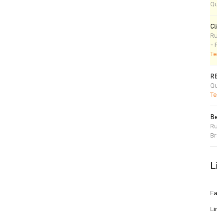
Qu
Cl
Ru
- 
Te
R
Qu
Te
Be
Ru
Br
L
F
Li