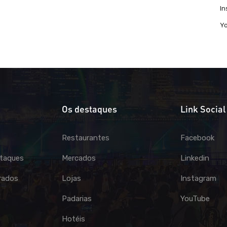
I
Y
Os destaques
Link Social
Restaurantes
Facebook
taques
Mercados
Linkedin
rados
Lojas
Instagram
Padarias
YouTube
Hotéis