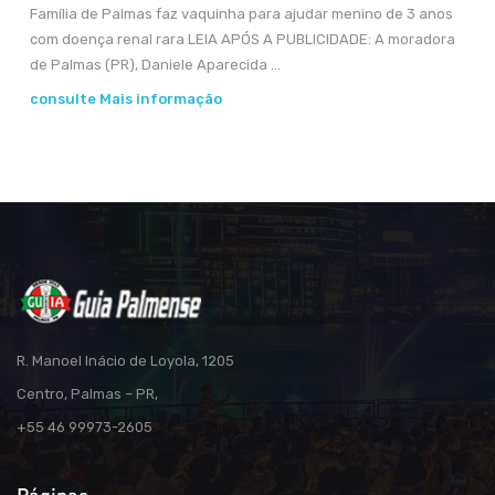
Família de Palmas faz vaquinha para ajudar menino de 3 anos
com doença renal rara LEIA APÓS A PUBLICIDADE: A moradora
de Palmas (PR), Daniele Aparecida ...
consulte Mais informação
R. Manoel Inácio de Loyola, 1205
Centro, Palmas – PR,
+55 46 99973-2605