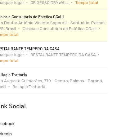
alquer lugar
JR GESSO DRYWALL
Tempo total
ínica e Consultório de Estética CGalli
a Doutor Antônio Vicente Saporeti - Santuário, Palmas
PR, Brasil
Clínica e Consultório de Estética CGalli
mpo total
ESTAURANTE TEMPERO DA CASA
alquer lugar
RESTAURANTE TEMPERO DA CASA
mpo total
llagio Trattoria
a Augusto Guimarães, 770 - Centro, Palmas - Paraná,
asil
Bellagio Trattoria
ink Social
acebook
nkedin