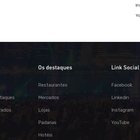
I
Y
Os destaques
Link Social
Restaurantes
Facebook
taques
Mercados
Linkedin
rados
Lojas
Instagram
Padarias
YouTube
Hotéis