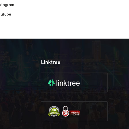
nstagram
ouTube
Linktree