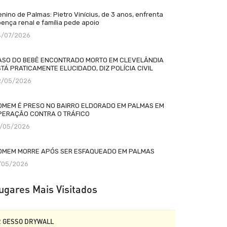
nino de Palmas: Pietro Vinícius, de 3 anos, enfrenta
ença renal e família pede apoio
4/07/2026
ASO DO BEBÊ ENCONTRADO MORTO EM CLEVELÂNDIA
TÁ PRATICAMENTE ELUCIDADO, DIZ POLÍCIA CIVIL
2/05/2026
OMEM É PRESO NO BAIRRO ELDORADO EM PALMAS EM
PERAÇÃO CONTRA O TRÁFICO
2/05/2026
OMEM MORRE APÓS SER ESFAQUEADO EM PALMAS
1/05/2026
ugares Mais Visitados
R GESSO DRYWALL