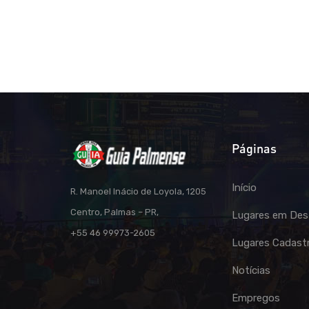
Páginas
Início
R. Manoel Inácio de Loyola, 1205
Centro, Palmas – PR,
Lugares em Des
+55 46 99973-2605
Lugares Cadast
Notícias
Empregos