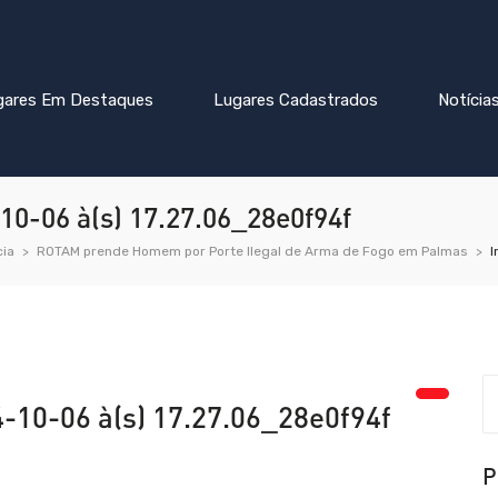
gares Em Destaques
Lugares Cadastrados
Notícia
0-06 à(s) 17.27.06_28e0f94f
cia
ROTAM prende Homem por Porte Ilegal de Arma de Fogo em Palmas
I
10-06 à(s) 17.27.06_28e0f94f
P