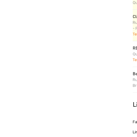
Qu
Cl
Ru
- 
Te
R
Qu
Te
Be
Ru
Br
L
F
Li