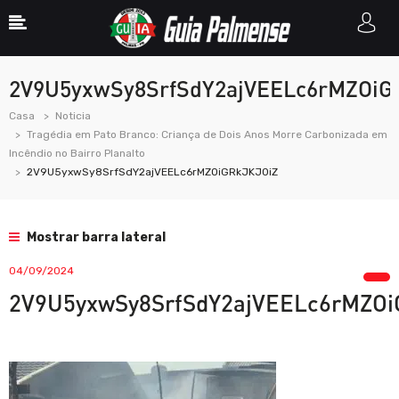
2V9U5yxwSy8SrfSdY2ajVEELc6rMZOiG
Casa
Noticia
Tragédia em Pato Branco: Criança de Dois Anos Morre Carbonizada em
Incêndio no Bairro Planalto
2V9U5yxwSy8SrfSdY2ajVEELc6rMZOiGRkJKJ0iZ
Mostrar barra lateral
04/09/2024
2V9U5yxwSy8SrfSdY2ajVEELc6rMZOi