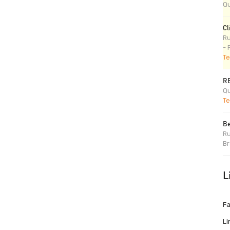
Qu
Cl
Ru
- 
Te
R
Qu
Te
Be
Ru
Br
L
F
Li