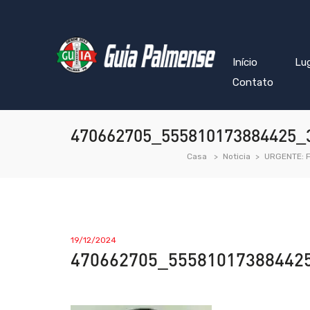
Início
Lu
Contato
470662705_555810173884425_
Casa
Noticia
URGENTE: F
19/12/2024
470662705_55581017388442