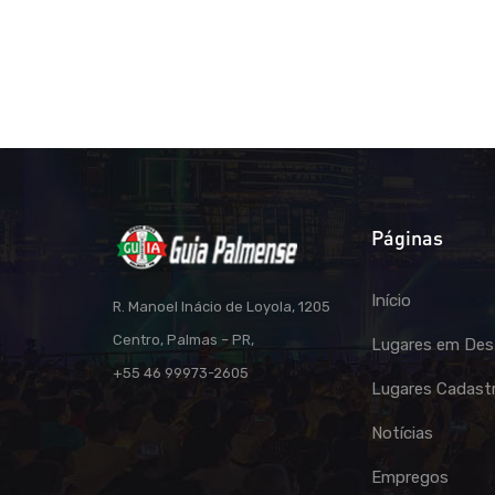
Páginas
Início
R. Manoel Inácio de Loyola, 1205
Centro, Palmas – PR,
Lugares em Des
+55 46 99973-2605
Lugares Cadast
Notícias
Empregos