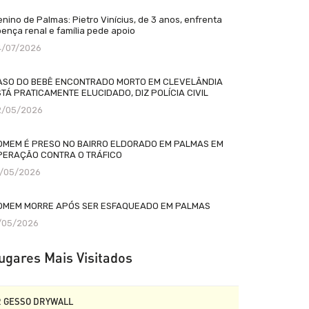
nino de Palmas: Pietro Vinícius, de 3 anos, enfrenta
ença renal e família pede apoio
4/07/2026
ASO DO BEBÊ ENCONTRADO MORTO EM CLEVELÂNDIA
TÁ PRATICAMENTE ELUCIDADO, DIZ POLÍCIA CIVIL
2/05/2026
OMEM É PRESO NO BAIRRO ELDORADO EM PALMAS EM
PERAÇÃO CONTRA O TRÁFICO
2/05/2026
OMEM MORRE APÓS SER ESFAQUEADO EM PALMAS
1/05/2026
ugares Mais Visitados
R GESSO DRYWALL