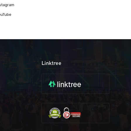
nstagram
ouTube
Linktree