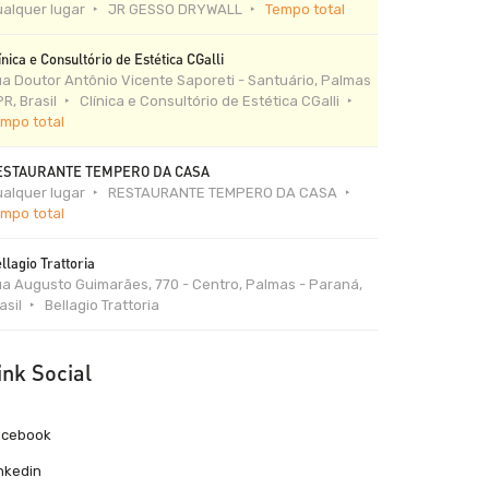
alquer lugar
JR GESSO DRYWALL
Tempo total
ínica e Consultório de Estética CGalli
a Doutor Antônio Vicente Saporeti - Santuário, Palmas
PR, Brasil
Clínica e Consultório de Estética CGalli
mpo total
ESTAURANTE TEMPERO DA CASA
alquer lugar
RESTAURANTE TEMPERO DA CASA
mpo total
llagio Trattoria
a Augusto Guimarães, 770 - Centro, Palmas - Paraná,
asil
Bellagio Trattoria
ink Social
acebook
nkedin