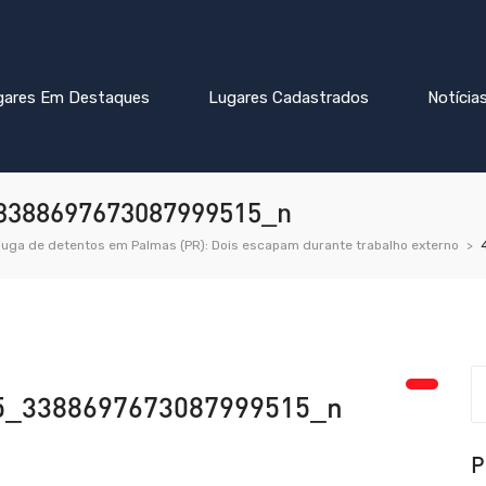
gares Em Destaques
Lugares Cadastrados
Notícia
3388697673087999515_n
uga de detentos em Palmas (PR): Dois escapam durante trabalho externo
5_3388697673087999515_n
P