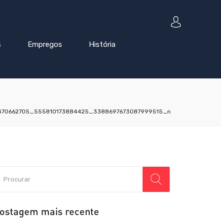
s
Empregos
História
470662705_555810173884425_3388697673087999515_n
ostagem mais recente