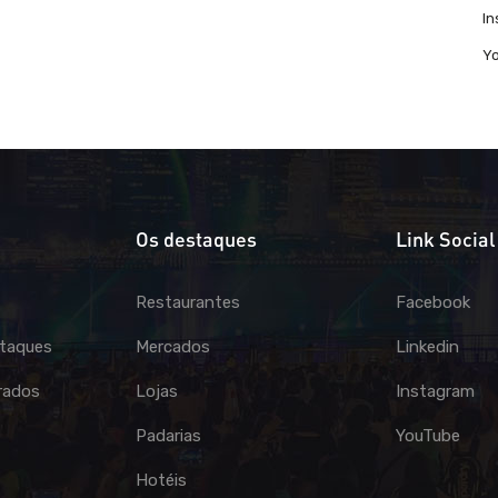
I
Y
Os destaques
Link Social
Restaurantes
Facebook
taques
Mercados
Linkedin
rados
Lojas
Instagram
Padarias
YouTube
Hotéis