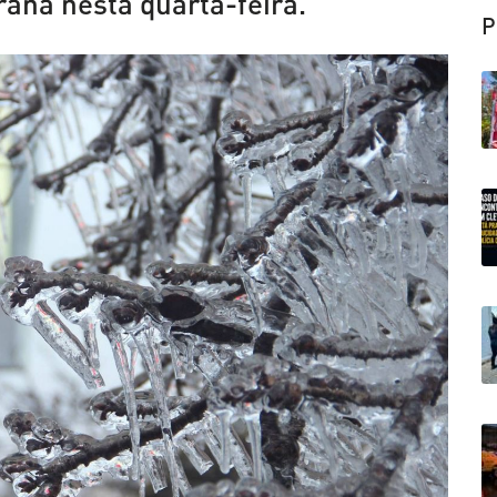
raná nesta quarta-feira.
P