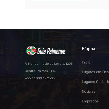
Páginas
Início
R. Manoel Inácio de Loyola, 1205
Centro, Palmas – PR,
Lugares em Des
+55 46 99973-2605
Lugares Cadast
Notícias
Empregos