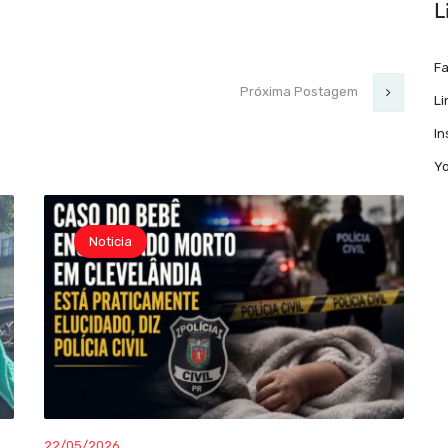
L
F
Próxima Postagem
Li
I
Y
Noticia
22/05/2026