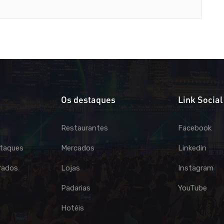
Os destaques
Link Social
Restaurantes
Facebook
taques
Mercados
Linkedin
rados
Lojas
Instagram
Padarias
YouTube
Hotéis