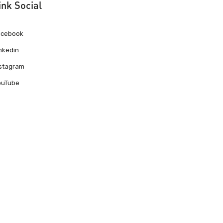
ink Social
acebook
nkedin
nstagram
ouTube