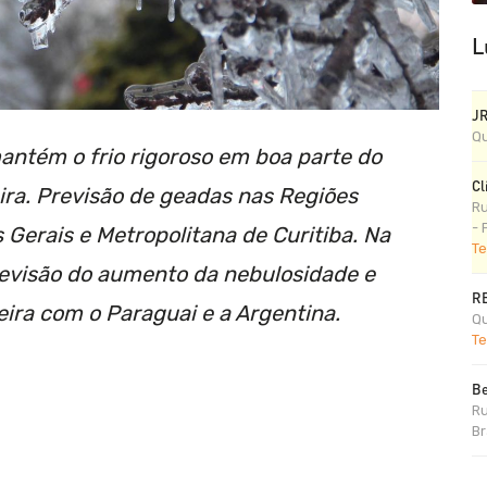
L
J
Qu
mantém o frio rigoroso em boa parte do
Cl
ira. Previsão de geadas nas Regiões
Ru
- 
 Gerais e Metropolitana de Curitiba. Na
Te
previsão do aumento da nebulosidade e
R
eira com o Paraguai e a Argentina.
Qu
Te
Be
Ru
Br