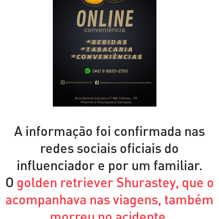
A informação foi confirmada nas
redes sociais oficiais do
influenciador e por um familiar.
O
golden retriever Shurastey, que o
acompanhava nas viagens, também
morreu no acidente
.