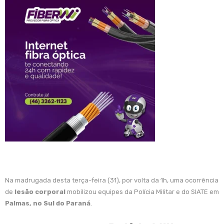
Na madrugada desta terça-feira (31), por volta da 1h, uma ocorrência
de
lesão corporal
mobilizou equipes da Polícia Militar e do SIATE em
Palmas, no Sul do Paraná
.