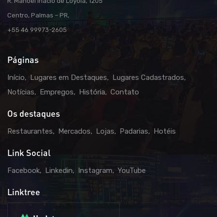
R. Manoel Inácio de Loyola, 1205
Centro, Palmas – PR,
+55 46 99973-2605
Páginas
Início
Lugares em Destaques
Lugares Cadastrados
Notícias
Empregos
História
Contato
Os destaques
Restaurantes
Mercados
Lojas
Padarias
Hotéis
Link Social
Facebook
Linkedin
Instagram
YouTube
Linktree