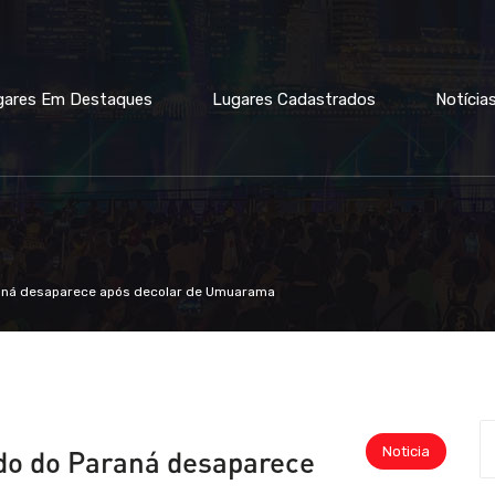
gares Em Destaques
Lugares Cadastrados
Notícia
raná desaparece após decolar de Umuarama
Noticia
ado do Paraná desaparece