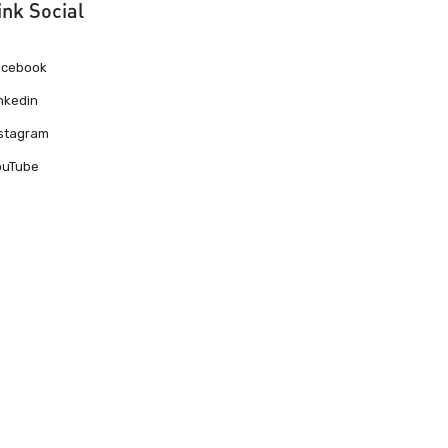
ink Social
acebook
nkedin
nstagram
ouTube