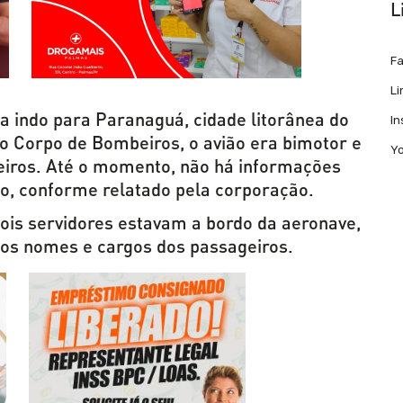
L
F
Li
 indo para Paranaguá, cidade litorânea do
I
o Corpo de Bombeiros, o avião era bimotor e
Y
geiros. Até o momento, não há informações
eo, conforme relatado pela corporação.
ois servidores estavam a bordo da aeronave,
 os nomes e cargos dos passageiros.