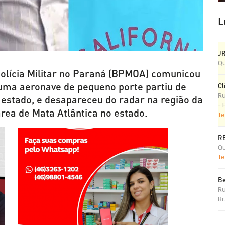
L
J
Qu
olícia Militar no Paraná (BPMOA) comunicou
 uma aeronave de pequeno porte partiu de
Cl
Ru
estado, e desapareceu do radar na região da
- 
rea de Mata Atlântica no estado.
Te
R
Qu
Te
Be
Ru
Br