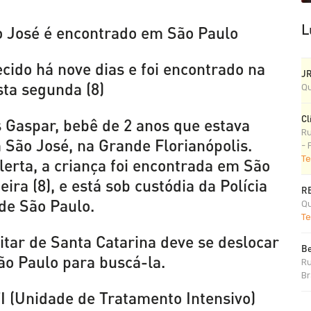
L
 José é encontrado em São Paulo
cido há nove dias e foi encontrado na
J
sta segunda (8)
Qu
Cl
s Gaspar, bebê de 2 anos que estava
Ru
 São José, na Grande Florianópolis.
- 
Te
erta, a criança foi encontrada em São
ira (8), e está sob custódia da Polícia
R
 de São Paulo.
Qu
Te
litar de Santa Catarina deve se deslocar
Be
ão Paulo para buscá-la.
Ru
Br
I (Unidade de Tratamento Intensivo)