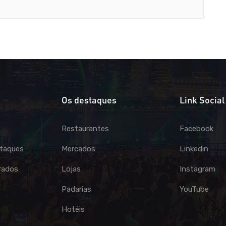
Os destaques
Link Social
Restaurantes
Facebook
taques
Mercados
Linkedin
rados
Lojas
Instagram
Padarias
YouTube
Hotéis