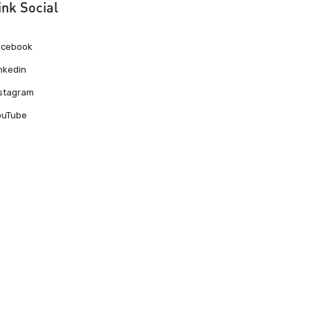
ink Social
acebook
nkedin
nstagram
ouTube