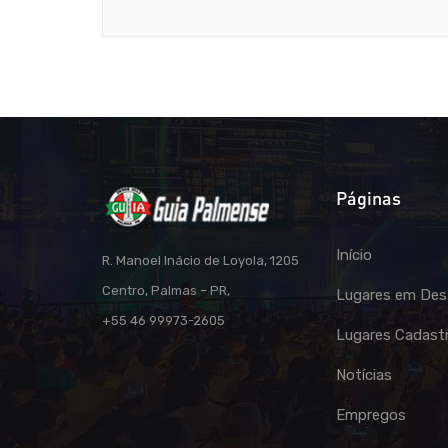
Páginas
Início
R. Manoel Inácio de Loyola, 1205
Centro, Palmas – PR,
Lugares em Des
+55 46 99973-2605
Lugares Cadast
Notícias
Empregos