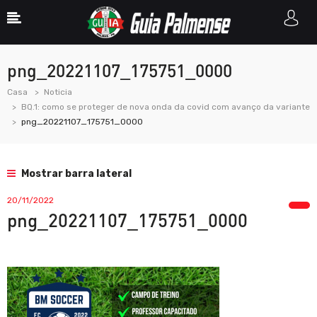
png_20221107_175751_0000
Casa
Noticia
BQ.1: como se proteger de nova onda da covid com avanço da variante
png_20221107_175751_0000
Mostrar barra lateral
20/11/2022
png_20221107_175751_0000