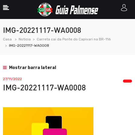
IMG-20221117-WA0008
Casa
Noticia
Carreta cai da Ponte do Capivari na BR-116
IMG-20221117-WA0008
Mostrar barra lateral
27/11/2022
IMG-20221117-WA0008