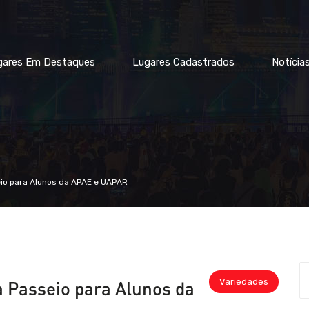
gares Em Destaques
Lugares Cadastrados
Notícia
eio para Alunos da APAE e UAPAR
Variedades
 Passeio para Alunos da