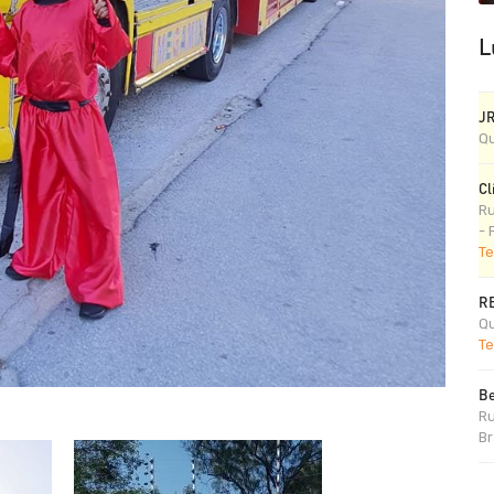
L
J
Qu
Cl
Ru
- 
Te
R
Qu
Te
Be
Ru
Br