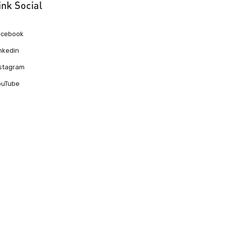
ink Social
acebook
nkedin
nstagram
ouTube