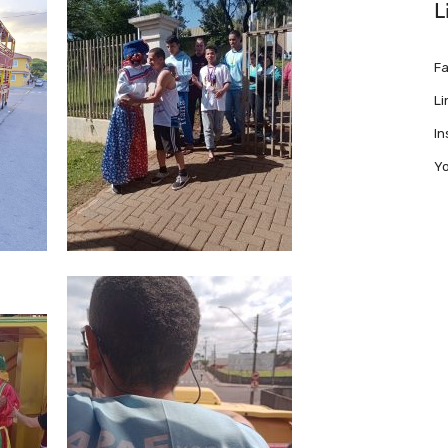
L
F
Li
I
Y