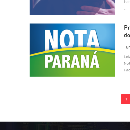
fei
...
Pr
do
Br
Lei
Not
Fac
1