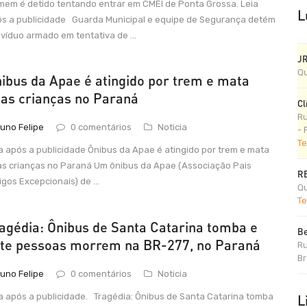
em é detido tentando entrar em CMEI de Ponta Grossa. Leia
L
s a publicidade Guarda Municipal e equipe de Segurança detém
ivíduo armado em tentativa de ...
J
Qu
ibus da Apae é atingido por trem e mata
as crianças no Paraná
Cl
Ru
uno Felipe
0 comentários
Noticia
- 
Te
a após a publicidade Ônibus da Apae é atingido por trem e mata
s crianças no Paraná Um ônibus da Apae (Associação Pais
R
gos Excepcionais) de ...
Qu
Te
agédia: Ônibus de Santa Catarina tomba e
Be
te pessoas morrem na BR-277, no Paraná
Ru
Br
uno Felipe
0 comentários
Noticia
a após a publicidade. Tragédia: Ônibus de Santa Catarina tomba
L