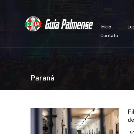
Início
Lu
Contato
Paraná
Fi
de
Br