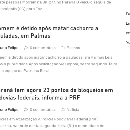
ete pessoas morrem na BR-277, no Paraná O veículo seguia de
rianópolis (SC) para Foz ...
F
Li
mem é detido após matar cachorro a
I
uladas, em Palmas
Y
uno Felipe
0 comentários
Palmas
em é detido após matar cachorro a pauladas, em Palmas Leia
s a publicidade Após solicitação via Copom, nesta segunda-feira
) a equipe da Patrulha Rural ...
raná tem agora 23 pontos de bloqueios em
dovias federais, informa a PRF
uno Felipe
0 comentários
Noticia
icias em Atualização A Polícia Rodoviária Federal (PRF)
alizou, na tarde desta segunda-feira (31) a quantidade de