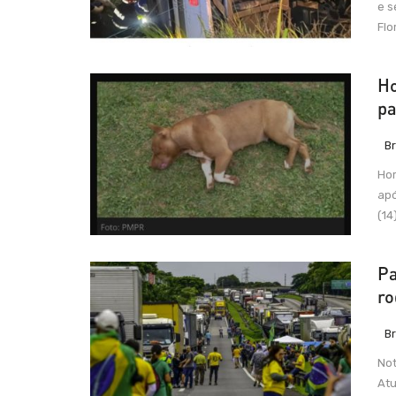
e s
Flo
Ho
pa
Br
Hom
apó
(14
Pa
ro
Br
Not
Atu