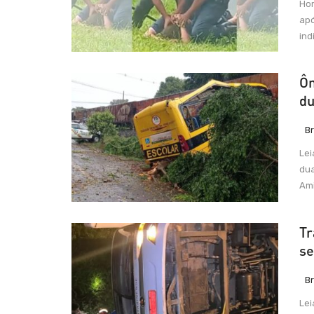
Hom
apó
ind
Ôn
du
Br
Lei
dua
Ami
Tr
se
Br
Lei