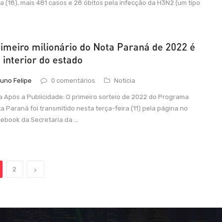
ra (18), mais 481 casos e 28 óbitos pela infecção da H3N2 (um tipo
imeiro milionário do Nota Paraná de 2022 é
 interior do estado
uno Felipe
0 comentários
Noticia
a Após a Publicidade: O primeiro sorteio de 2022 do Programa
a Paraná foi transmitido nesta terça-feira (11) pela página no
ebook da Secretaria da ...
2