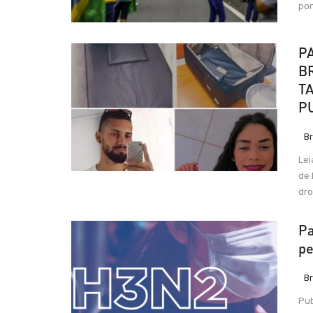
pon
P
B
T
P
Br
Lei
de 
dro
Pa
pe
Br
Pub