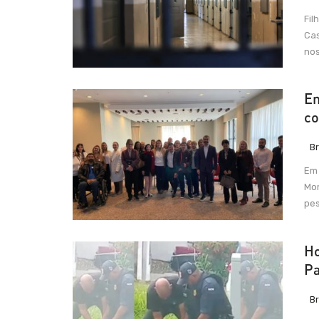
Fil
Cas
nos
Em
co
Br
Em 
Mor
pes
Ho
P
Br