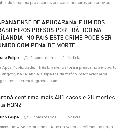
tos de bloqueio provocados por caminhoneiros em rodovias ...
ARANAENSE DE APUCARANA É UM DOS
RASILEIROS PRESOS POR TRÁFICO NA
AÍLANDIA; NO PAÍS ESTE CRIME PODE SER
UNIDO COM PENA DE MORTE.
uno Felipe
0 comentários
Noticia
a Após Publicidade: Três brasileiros foram presos no aeroporto
Bangkok, na Tailândia, suspeitos de tráfico internacional de
gas, após serem flagrados com ...
raná confirma mais 481 casos e 28 mortes
la H3N2
uno Felipe
0 comentários
Noticia
licidade: A Secretaria de Estado da Saúde confirmou na terça-