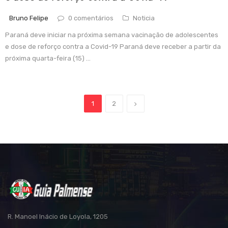
Bruno Felipe
0 comentários
Noticia
Paraná deve iniciar na próxima semana vacinação de adolescentes
e dose de reforço contra a Covid-19 Paraná deve receber a partir da
próxima quarta-feira (15) ...
1
2
R. Manoel Inácio de Loyola, 1205