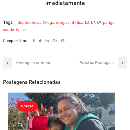
imediatamente
Tags:
dependência
,
Droga
,
droga sintética
,
k2
,
k7
,
k9
,
perigo
,
saude
,
Spice
Compartilhar:
Próxima Postagem
Postagem Anterior
Postagens Relacionadas
Noticia