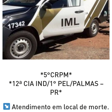
*5°CRPM*
*12ª CIA IND/1° PEL/PALMAS –
PR*
Atendimento em local de morte.