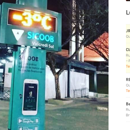
L
J
Qu
Cl
Ru
- 
Te
R
Qu
Te
Be
Ru
Br