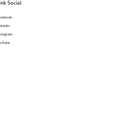
ink Social
acebook
nkedin
nstagram
ouTube