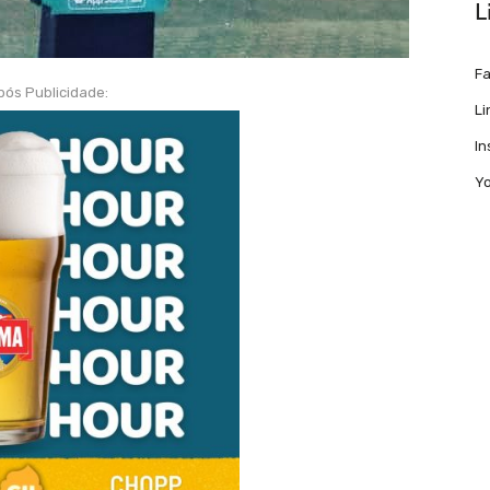
L
F
pós Publicidade:
Li
I
Y