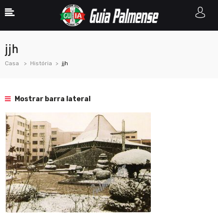
jjh
Casa
História
jjh
Mostrar barra lateral