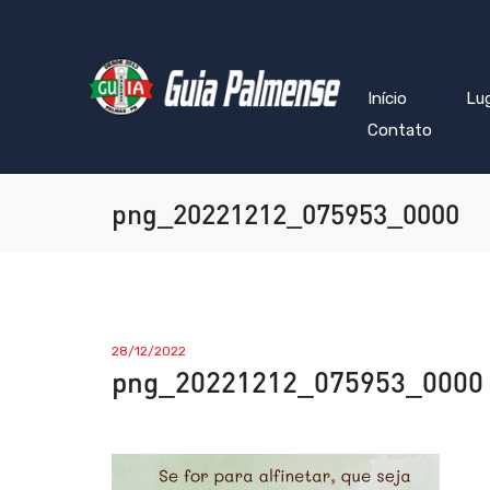
Início
Lu
Contato
png_20221212_075953_0000
28/12/2022
png_20221212_075953_0000