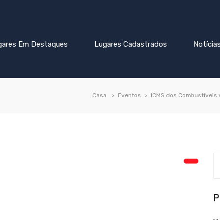
gares Em Destaques
Lugares Cadastrados
Notícia
Casa
Eventos
ICMS dos Combustíveis v
P