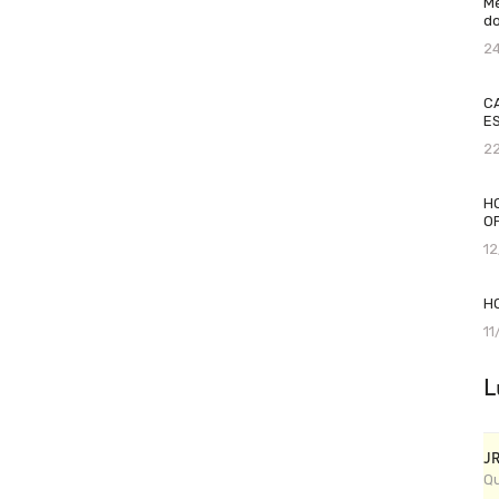
Me
do
2
C
ES
2
H
O
1
H
1
L
J
Qu