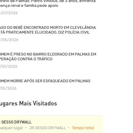
nino de Palmas: Pietro Vinícius, de 3 anos, enfrenta
ença renal e família pede apoio
4/07/2026
ASO DO BEBÊ ENCONTRADO MORTO EM CLEVELÂNDIA
TÁ PRATICAMENTE ELUCIDADO, DIZ POLÍCIA CIVIL
2/05/2026
OMEM É PRESO NO BAIRRO ELDORADO EM PALMAS EM
PERAÇÃO CONTRA O TRÁFICO
2/05/2026
OMEM MORRE APÓS SER ESFAQUEADO EM PALMAS
1/05/2026
ugares Mais Visitados
R GESSO DRYWALL
alquer lugar
JR GESSO DRYWALL
Tempo total