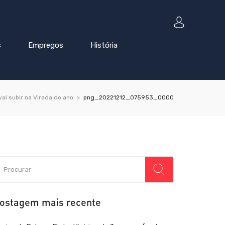
s
Empregos
História
ai subir na Virada do ano
png_20221212_075953_0000
ostagem mais recente