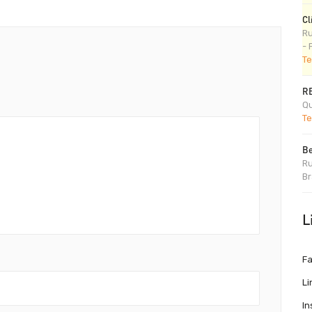
Cl
Ru
- 
Te
R
Qu
Te
Be
Ru
Br
L
F
Li
I