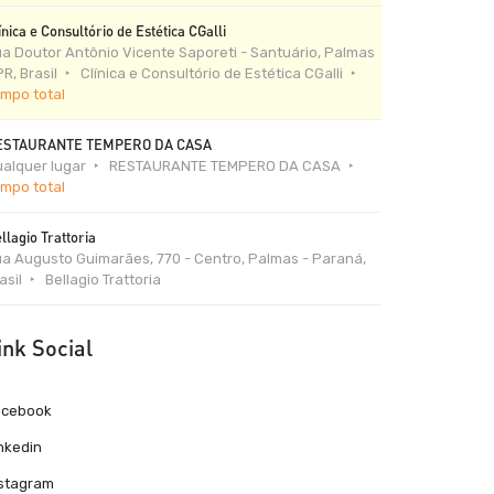
ínica e Consultório de Estética CGalli
a Doutor Antônio Vicente Saporeti - Santuário, Palmas
PR, Brasil
Clínica e Consultório de Estética CGalli
mpo total
ESTAURANTE TEMPERO DA CASA
alquer lugar
RESTAURANTE TEMPERO DA CASA
mpo total
llagio Trattoria
a Augusto Guimarães, 770 - Centro, Palmas - Paraná,
asil
Bellagio Trattoria
ink Social
acebook
nkedin
nstagram