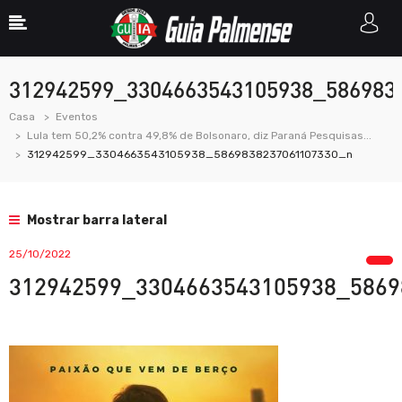
312942599_3304663543105938_586983
Casa
Eventos
Lula tem 50,2% contra 49,8% de Bolsonaro, diz Paraná Pesquisas...
312942599_3304663543105938_5869838237061107330_n
Mostrar barra lateral
25/10/2022
312942599_3304663543105938_5869