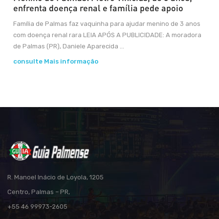
enfrenta doença renal e família pede apoio
Família de Palmas faz vaquinha para ajudar menino de 3 anos
com doença renal rara LEIA APÓS A PUBLICIDADE: A moradora
de Palmas (PR), Daniele Aparecida ...
consulte Mais informação
R. Manoel Inácio de Loyola, 1205
Centro, Palmas – PR,
+55 46 99973-2605