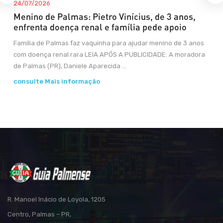
24/07/2026
Menino de Palmas: Pietro Vinícius, de 3 anos,
enfrenta doença renal e família pede apoio
Família de Palmas faz vaquinha para ajudar menino de 3 anos
com doença renal rara LEIA APÓS A PUBLICIDADE: A moradora
de Palmas (PR), Daniele Aparecida ...
consulte Mais informação
R. Manoel Inácio de Loyola, 1205
Centro, Palmas – PR,