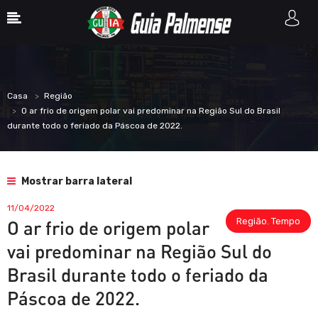
Casa
Região
O ar frio de origem polar vai predominar na Região Sul do Brasil
durante todo o feriado da Páscoa de 2022.
Mostrar barra lateral
11/04/2022
Região
,
Tempo
O ar frio de origem polar
vai predominar na Região Sul do
Brasil durante todo o feriado da
Páscoa de 2022.