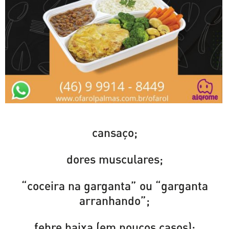
cansaço;
dores musculares;
“coceira na garganta” ou “garganta
arranhando”;
febre baixa (em poucos casos);