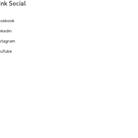
ink Social
acebook
nkedin
nstagram
ouTube