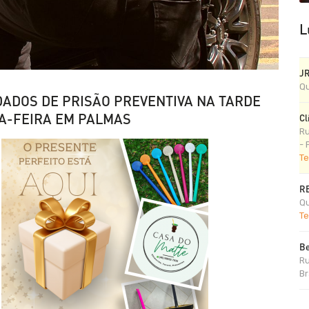
L
J
Qu
DADOS DE PRISÃO PREVENTIVA NA TARDE
A-FEIRA EM PALMAS
Cl
Ru
- 
Te
R
Qu
Te
Be
Ru
Br