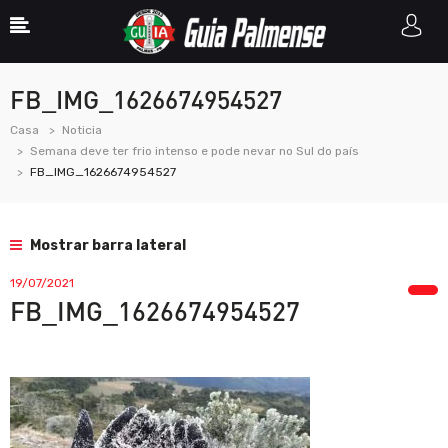
FB_IMG_1626674954527
Casa
Noticia
Semana deve ter frio intenso e pode nevar no Sul do país
FB_IMG_1626674954527
Mostrar barra lateral
19/07/2021
FB_IMG_1626674954527