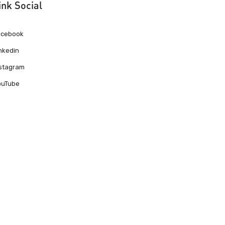
ink Social
acebook
nkedin
nstagram
ouTube