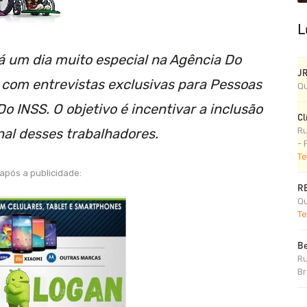
L
rá um dia muito especial na Agência Do
J
com entrevistas exclusivas para Pessoas
Qu
o INSS. O objetivo é incentivar a inclusão
Cl
onal desses trabalhadores.
Ru
- 
Te
após a publicidade:
R
Qu
Te
Be
Ru
Br