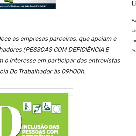
L
F
Li
ece as empresas parceiras, que apoiam e
I
alhadores (PESSOAS COM DEFICIÊNCIA E
Y
o interesse em participar das entrevistas
ia Do Trabalhador às 09h00h.